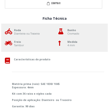
COMPRAR
Ficha Técnica
Roda
Banho
Dianteira ou Traseira
Cromado
Freio
Medida
Tambor
4 mm
Características do produto
Matéria prima (raio): SAE 1030/ 1045
Espessura: 4mm
Kit com 36 raios e niples cada
Posição de aplicação: Dianteiro ou Traseiro
Garantia: 90 dias