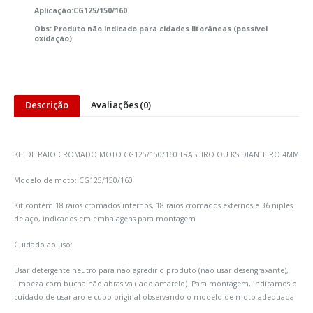
Aplicação:CG125/150/160
Obs: Produto não indicado para cidades litorâneas (possível
oxidação)
Descrição
Avaliações (0)
KIT DE RAIO CROMADO MOTO CG125/150/160 TRASEIRO OU KS DIANTEIRO 4MM
Modelo de moto: CG125/150/160
Kit contém 18 raios cromados internos, 18 raios cromados externos e 36 niples
de aço, indicados em embalagens para montagem
Cuidado ao uso:
Usar detergente neutro para não agredir o produto (não usar desengraxante),
limpeza com bucha não abrasiva (lado amarelo). Para montagem, indicamos o
cuidado de usar aro e cubo original observando o modelo de moto adequada