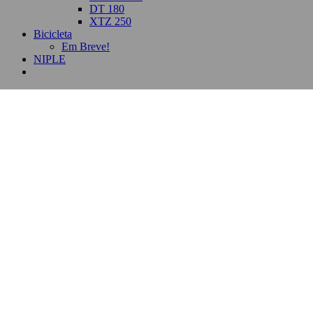
DT 180
XTZ 250
Bicicleta
Em Breve!
NIPLE