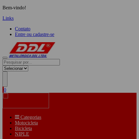
Bem-vindo!
Links
Contato
Entre ou cadastre-se
0
Categorias
Motocicleta
Bicicleta
NIPLE