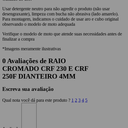
Usar detergente neutro para não agredir o produto (não usar
desengraxante), limpeza com bucha não abrasiva (lado amarelo).
Para montagem, indicamos o cuidado de usar aro e cubo original
observando o modelo de moto adequada
Verifique o modelo de moto que atende suas necessidades antes de
finalizar a compra
*Imagens meramente ilustrativas
0 Avaliações de RAIO
CROMADO CRF 230 E CRF
250F DIANTEIRO 4MM
Escreva sua avaliação
Qual nota você dá para este produto ?
1
2
3
4
5