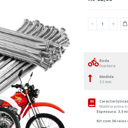
Roda
Dianteira
Medida
3,5 mm
Característica
Matéria prima (r
Espessura: 3,5 
Kit com 36 raios