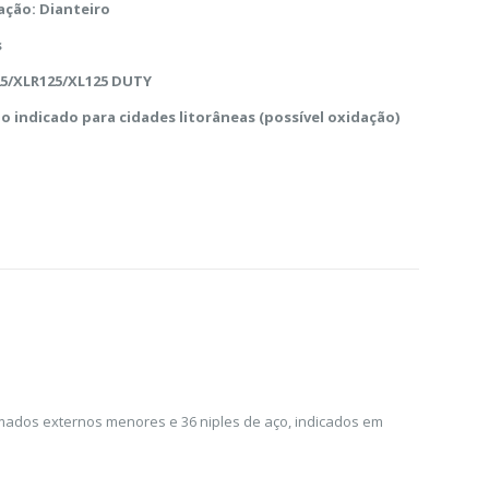
ação: Dianteiro
s
25/XLR125/XL125 DUTY
o indicado para cidades litorâneas (possível oxidação)
omados externos menores e 36 niples de aço, indicados em