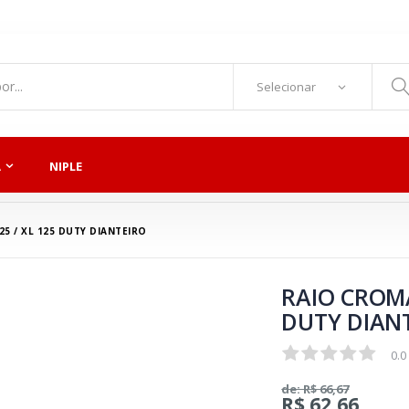
A
NIPLE
25 / XL 125 DUTY DIANTEIRO
RAIO CROMA
DUTY DIAN
0.0
0.0
de: R$ 66,67
R$ 62,66