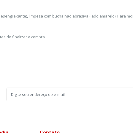
desengraxante), limpeza com bucha não abrasiva (lado amarelo). Para mon
es de finalizar a compra
edia
Contato