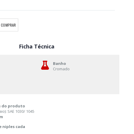
COMPRAR
Ficha Técnica
Banho
Cromado
s do produto
aio): SAE 1030/ 1045
mm
 e niples cada